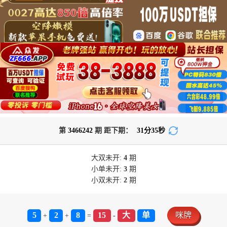
第
3466242
期 距下期：
31
分
34
秒
大双
未开:
4
期
小单
未开:
3
期
小双
未开:
2
期
5
2
8
15
大
单
咪牌
+
+
=
-