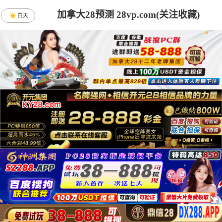
加拿大28预测 28vp.com(关注收藏)
白天