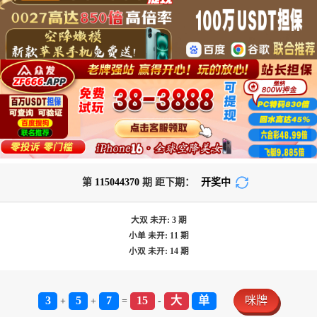
第
115044370
期 距下期：
开奖中
大双
未开:
3
期
小单
未开:
11
期
小双
未开:
14
期
3
5
7
15
大
单
咪牌
+
+
=
-