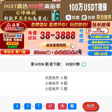
第
61938
期 距下期：
03
分
56
秒
大双
未开:
1
期
小单
未开:
9
期
小双
未开:
5
期
3
7
7
17
大
单
咪牌
+
+
=
-