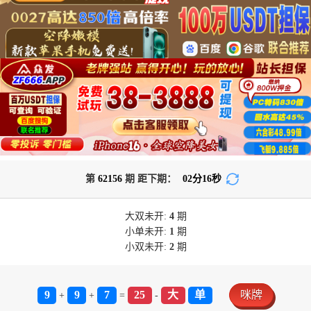
第
62156
期 距下期：
02
分
16
秒
大双
未开:
4
期
小单
未开:
1
期
小双
未开:
2
期
9
9
7
25
大
单
咪牌
+
+
=
-